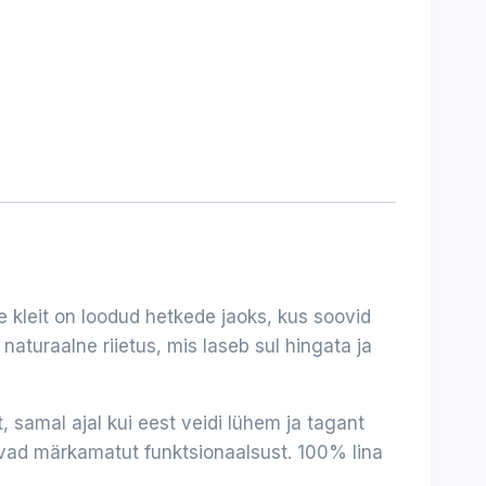
e kleit on loodud hetkede jaoks, kus soovid
naturaalne riietus, mis laseb sul hingata ja
t, samal ajal kui eest veidi lühem ja tagant
savad märkamatut funktsionaalsust. 100% lina