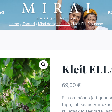
ed
K
Home
/
Tooted
/
Mirai design house
/
Kleit ELLA punane
Kleit EL
69,00
€
Ella on mõnus ja figuuris
taga, lühikesed varrukad
küljetaskud teevad Ellast