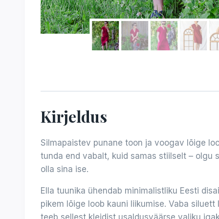
Kirjeldus
Silmapaistev punane toon ja voogav lõige loov
tunda end vabalt, kuid samas stiilselt – olgu 
olla sina ise.
Ella tuunika ühendab minimalistliku Eesti disai
pikem lõige loob kauni liikumise. Vaba siluet
teeb sellest kleidist usaldusväärse valiku ig