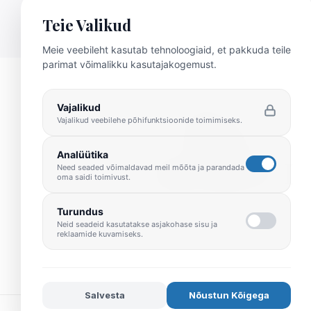
Teie Valikud
Meie veebileht kasutab tehnoloogiaid, et pakkuda teile
parimat võimalikku kasutajakogemust.
Vajalikud
Vajalikud veebilehe põhifunktsioonide toimimiseks.
Analüütika
Need seaded võimaldavad meil mõõta ja parandada
oma saidi toimivust.
Turundus
Neid seadeid kasutatakse asjakohase sisu ja
reklaamide kuvamiseks.
Salvesta
Nõustun Kõigega