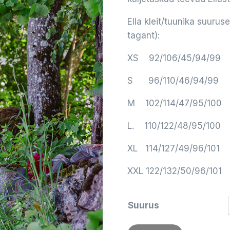
Ella kleit/tuunika suurus
tagant):
XS 92/106/45/94/99
S 96/110/46/94/99
M 102/114/47/95/100
L. 110/122/48/95/100
XL 114/127/49/96/101
XXL 122/132/50/96/101
Suurus