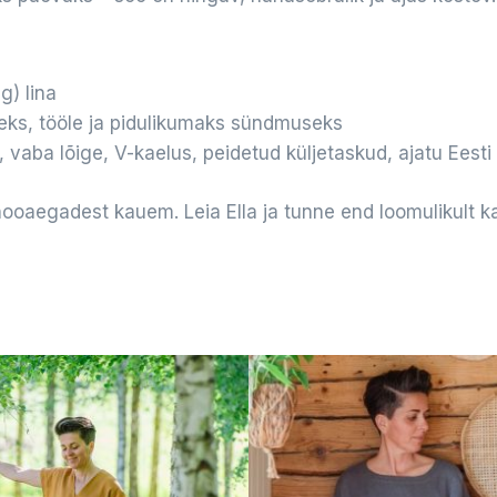
) lina
ks, tööle ja pidulikumaks sündmuseks
 vaba lõige, V-kaelus, peidetud küljetaskud, ajatu Eesti 
hooaegadest kauem. Leia Ella ja tunne end loomulikult k