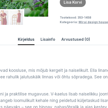
Kleit
Lisa Korvi
ELLA
punane
Tootekood:
353-1458
kogus
Kategooria:
Mirai design house
Kirjeldus
Lisainfo
Arvustused (0)
ad koosluse, mis mõjub kergelt ja naiselikult. Ella linan
see rahulik jalutuskäik linnas või õhtu sõpradega. See on 
ni ja praktilise mugavuse. V-kaelus lisab naiselikku joon
t langeb loomulikult kehale ning peidetud küljetaskud li
aks päevaks – see on hingav, nahasõbralik ja ajas kestev.