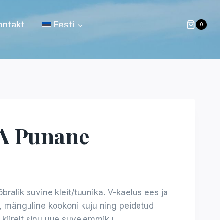
ontakt
Eesti
0
LA Punane
õbralik suvine kleit/tuunika. V-kaelus ees ja
, mänguline kookoni kuju ning peidetud
 kiirelt sinu uue suvelemmiku.