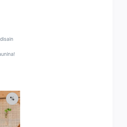
disain
aunina!
%