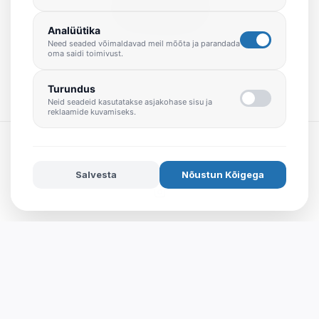
Kasutustingimused
Analüütika
Need seaded võimaldavad meil mõõta ja parandada
oma saidi toimivust.
MIRAI DESIGN OÜ (16405041)
Turundus
Neid seadeid kasutatakse asjakohase sisu ja
reklaamide kuvamiseks.
© 2026 Miraidesignhouse
Salvesta
Nõustun Kõigega
Powered by
ideearendus.ee
|
Küpsiste seaded
English
Eesti