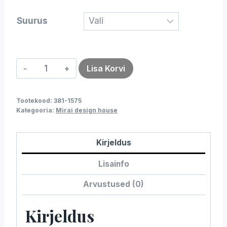
Suurus
Kleit
Lisa Korvi
ELLA
camel
Tootekood:
381-1575
kogus
Kategooria:
Mirai design house
Kirjeldus
Lisainfo
Arvustused (0)
Kirjeldus