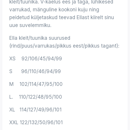
kleit/tuunika. V-kaelus ees ja taga, lühikesed
varrukad, mänguline kookoni kuju ning
peidetud küljetaskud teevad Ellast kiirelt sinu
uue suvelemmiku.
Ella kleit/tuunika suurused
(rind/puus/varrukas/pikkus eest/pikkus tagant):
XS 92/106/45/94/99
S 96/110/46/94/99
M 102/114/47/95/100
L. 110/122/48/95/100
XL 114/127/49/96/101
XXL 122/132/50/96/101