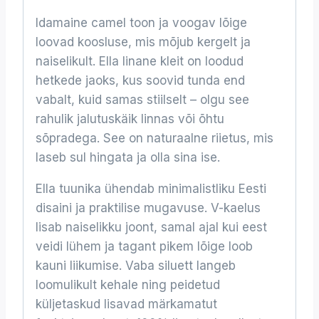
Idamaine camel toon ja voogav lõige
loovad koosluse, mis mõjub kergelt ja
naiselikult. Ella linane kleit on loodud
hetkede jaoks, kus soovid tunda end
vabalt, kuid samas stiilselt – olgu see
rahulik jalutuskäik linnas või õhtu
sõpradega. See on naturaalne riietus, mis
laseb sul hingata ja olla sina ise.
Ella tuunika ühendab minimalistliku Eesti
disaini ja praktilise mugavuse. V-kaelus
lisab naiselikku joont, samal ajal kui eest
veidi lühem ja tagant pikem lõige loob
kauni liikumise. Vaba siluett langeb
loomulikult kehale ning peidetud
küljetaskud lisavad märkamatut