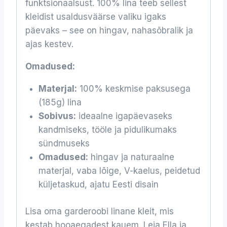
funktsionaalsust. 100% lina teeb sellest
kleidist usaldusväärse valiku igaks
päevaks – see on hingav, nahasõbralik ja
ajas kestev.
Omadused:
Materjal:
100% keskmise paksusega
(185g) lina
Sobivus:
ideaalne igapäevaseks
kandmiseks, tööle ja pidulikumaks
sündmuseks
Omadused:
hingav ja naturaalne
materjal, vaba lõige, V-kaelus, peidetud
küljetaskud, ajatu Eesti disain
Lisa oma garderoobi linane kleit, mis
kestab hooaegadest kauem. Leia Ella ja