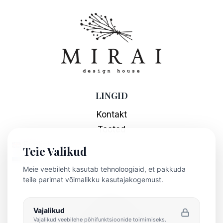
LINGID
Kontakt
Tooted
English
Teie Valikud
Eesti
Meie veebileht kasutab tehnoloogiaid, et pakkuda
teile parimat võimalikku kasutajakogemust.
INFO
Minu kasutaja
Vajalikud
Vajalikud veebilehe põhifunktsioonide toimimiseks.
Privaatsuspoliitika