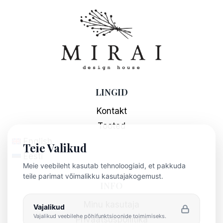
LINGID
Kontakt
Tooted
English
Teie Valikud
Eesti
Meie veebileht kasutab tehnoloogiaid, et pakkuda
teile parimat võimalikku kasutajakogemust.
INFO
Minu kasutaja
Vajalikud
Vajalikud veebilehe põhifunktsioonide toimimiseks.
Privaatsuspoliitika