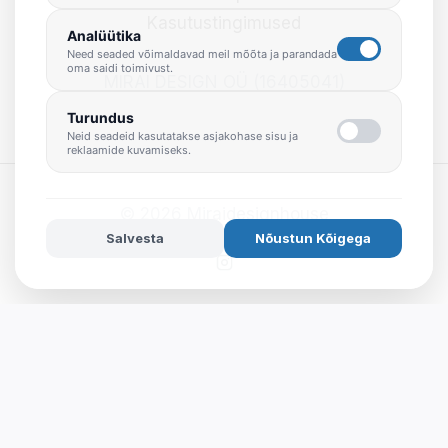
Kasutustingimused
Analüütika
Need seaded võimaldavad meil mõõta ja parandada
oma saidi toimivust.
MIRAI DESIGN OÜ (16405041)
Turundus
Neid seadeid kasutatakse asjakohase sisu ja
reklaamide kuvamiseks.
© 2026 Miraidesignhouse
Salvesta
Nõustun Kõigega
Powered by
ideearendus.ee
|
Küpsiste seaded
English
Eesti