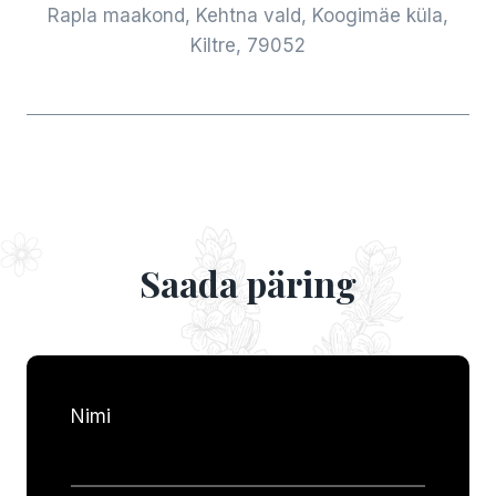
Rapla maakond, Kehtna vald, Koogimäe küla,
Kiltre, 79052
Saada päring
Nimi