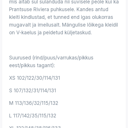
mis aitab sul sulanduda nii suvisele peole kui ka
Prantsuse Riviera puhkusele. Kandes antud
kleiti kindlustad, et tunned end igas olukorras
mugavalt ja imeilusalt. Mängulise lõikega kleidil
on V-kaelus ja peidetud küljetaskud.
Suurused (rind/puus/varrukas/pikkus
eest/pikkus tagant):
XS 102/122/30/114/131
S 107/132/31/114/131
M 113/136/32/115/132
L 117/142/35/115/132