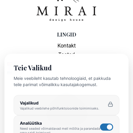
LINGID
Kontakt
Tooted
English
Teie Valikud
Eesti
Meie veebileht kasutab tehnoloogiaid, et pakkuda
teile parimat võimalikku kasutajakogemust.
INFO
Minu kasutaja
Vajalikud
Vajalikud veebilehe põhifunktsioonide toimimiseks.
Privaatsuspoliitika
Kasutustingimused
Analüütika
Need seaded võimaldavad meil mõõta ja parandada
oma saidi toimivust.