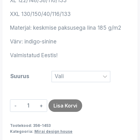
XL 122/148/38/116/133
XXL 130/150/40/116/133
Materjal: keskmise paksusega lina 185 g/m2
Värv: indigo-sinine
Valmistatud Eestis!
Suurus
Kleit
Lisa Korvi
EVA
sinine
Tootekood:
356-1453
kogus
Kategooria:
Mirai design house